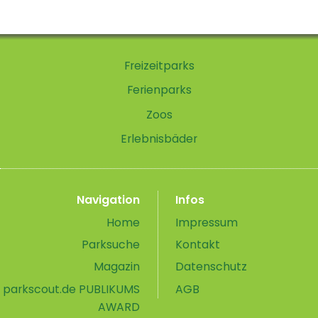
Freizeitparks
Ferienparks
Zoos
Erlebnisbäder
Navigation
Infos
Home
Impressum
Parksuche
Kontakt
Magazin
Datenschutz
parkscout.de PUBLIKUMS
AGB
AWARD