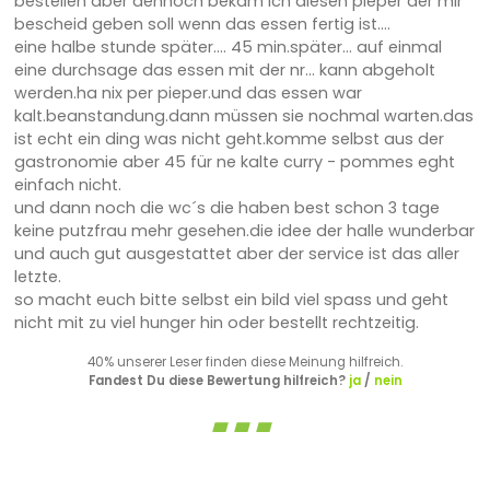
bestellen aber dennoch bekam ich diesen pieper der mir
bescheid geben soll wenn das essen fertig ist....
eine halbe stunde später.... 45 min.später... auf einmal
eine durchsage das essen mit der nr... kann abgeholt
werden.ha nix per pieper.und das essen war
kalt.beanstandung.dann müssen sie nochmal warten.das
ist echt ein ding was nicht geht.komme selbst aus der
gastronomie aber 45 für ne kalte curry - pommes eght
einfach nicht.
und dann noch die wc´s die haben best schon 3 tage
keine putzfrau mehr gesehen.die idee der halle wunderbar
und auch gut ausgestattet aber der service ist das aller
letzte.
so macht euch bitte selbst ein bild viel spass und geht
nicht mit zu viel hunger hin oder bestellt rechtzeitig.
40% unserer Leser finden diese Meinung hilfreich.
Fandest Du diese Bewertung hilfreich?
ja
/
nein