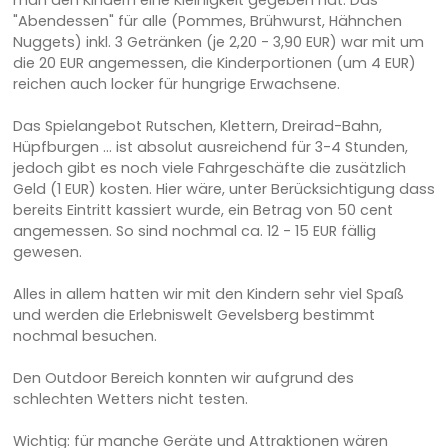
man den Kindern eine Kleinigkeit gegeben hat. Das
"Abendessen" für alle (Pommes, Brühwurst, Hähnchen
Nuggets) inkl. 3 Getränken (je 2,20 - 3,90 EUR) war mit um
die 20 EUR angemessen, die Kinderportionen (um 4 EUR)
reichen auch locker für hungrige Erwachsene.
Das Spielangebot Rutschen, Klettern, Dreirad-Bahn,
Hüpfburgen ... ist absolut ausreichend für 3-4 Stunden,
jedoch gibt es noch viele Fahrgeschäfte die zusätzlich
Geld (1 EUR) kosten. Hier wäre, unter Berücksichtigung dass
bereits Eintritt kassiert wurde, ein Betrag von 50 cent
angemessen. So sind nochmal ca. 12 - 15 EUR fällig
gewesen.
Alles in allem hatten wir mit den Kindern sehr viel Spaß
und werden die Erlebniswelt Gevelsberg bestimmt
nochmal besuchen.
Den Outdoor Bereich konnten wir aufgrund des
schlechten Wetters nicht testen.
Wichtig: für manche Geräte und Attraktionen wären