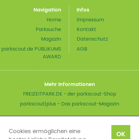
Navigation
Infos
Home
Impressum
Parksuche
Kontakt
Magazin
Datenschutz
parkscout.de PUBLIKUMS
AGB
AWARD
Mehr Informationen
FREIZEITPARK.DE - der parkscout-Shop
parkscout|plus - Das parkscout-Magazin
Cookies ermöglichen eine
OK