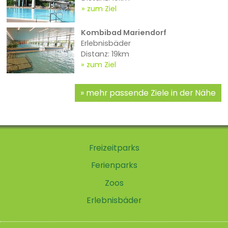
zum Ziel
Kombibad Mariendorf
Erlebnisbäder
Distanz: 19km
zum Ziel
mehr passende Ziele in der Nähe
Freizeitparks
Ferienparks
Zoos
Erlebnisbäder