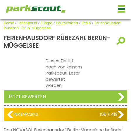
Home
>
Ferienparks
>
Europa
>
Deutschland
>
Berlin
>
Ferienhausdorf
Rübezahl Berlin-Müggelsee
FERIENHAUSDORF RÜBEZAHL BERLIN-
MÜGGELSEE
Dieses Ziel ist
noch von keinem
Parkscout-Leser
bewertet
worden.
JETZT BEWERTEN
FERIENPARKS
156 / 419
Das NOVASOL Ferienhausdorf Berlin-Müggelsee befindet