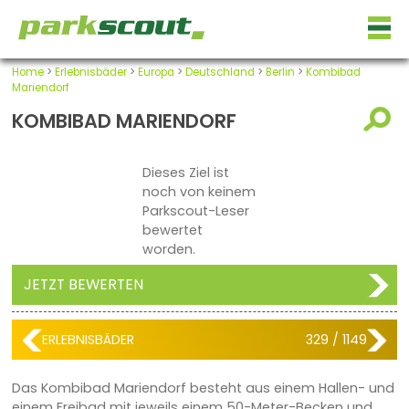
Home
>
Erlebnisbäder
>
Europa
>
Deutschland
>
Berlin
>
Kombibad
Mariendorf
KOMBIBAD MARIENDORF
Dieses Ziel ist
noch von keinem
Parkscout-Leser
bewertet
worden.
JETZT BEWERTEN
ERLEBNISBÄDER
329 / 1149
Das Kombibad Mariendorf besteht aus einem Hallen- und
einem Freibad mit jeweils einem 50-Meter-Becken und