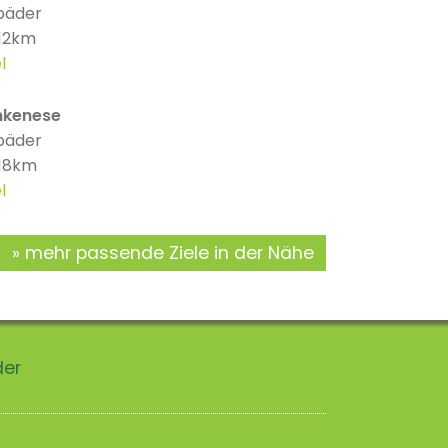
bäder
 12km
l
nkenese
bäder
 18km
l
mehr passende Ziele in der Nähe
der