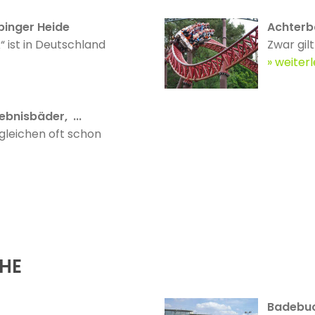
pinger Heide
Achterb
“ ist in Deutschland
Zwar gilt
weiter
ebnisbäder, ...
gleichen oft schon
ÄHE
Badebuc