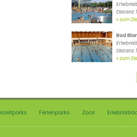
Erlebnis
Distanz:
zum Zie
Bad Bla
Erlebnis
Distanz:
zum Zie
eizeitparks
Ferienparks
Zoos
Erlebnisbä