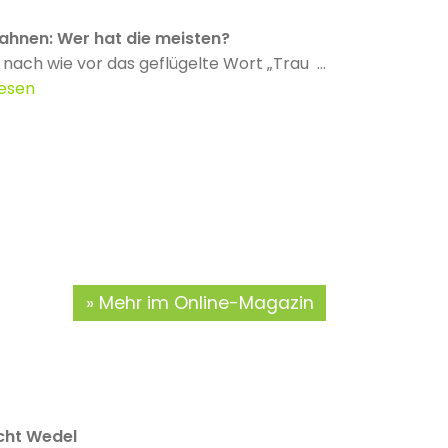
ahnen: Wer hat die meisten?
 nach wie vor das geflügelte Wort „Trau ...
lesen
Mehr im Online-Magazin
ht Wedel