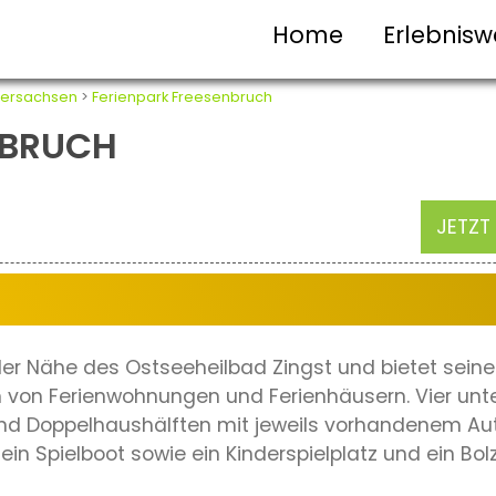
Home
Erlebnisw
dersachsen
>
Ferienpark Freesenbruch
NBRUCH
JETZT
n der Nähe des Ostseeheilbad Zingst und bietet sei
 von Ferienwohnungen und Ferienhäusern. Vier unt
d Doppelhaushälften mit jeweils vorhandenem Auto
in Spielboot sowie ein Kinderspielplatz und ein B