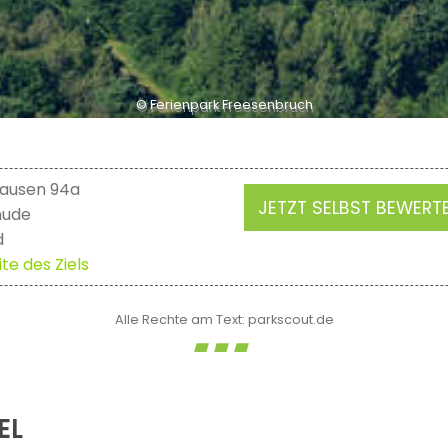
© Ferienpark Freesenbruch
ausen 94a
JETZT SELBST BEWERT
hude
d
te des Ziels
Alle Rechte am Text: parkscout.de
EL