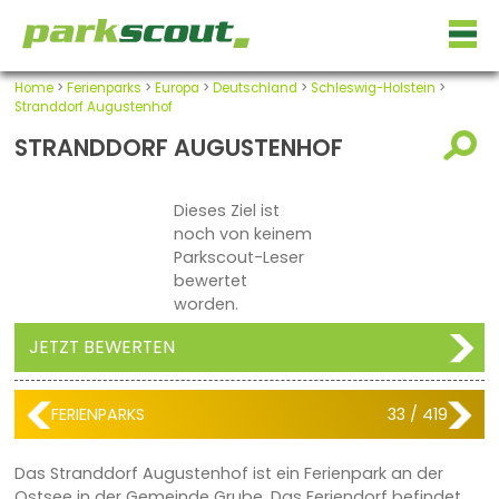
Home
>
Ferienparks
>
Europa
>
Deutschland
>
Schleswig-Holstein
>
Stranddorf Augustenhof
STRANDDORF AUGUSTENHOF
Dieses Ziel ist
noch von keinem
Parkscout-Leser
bewertet
worden.
JETZT BEWERTEN
FERIENPARKS
33 / 419
Das Stranddorf Augustenhof ist ein Ferienpark an der
Ostsee in der Gemeinde Grube. Das Feriendorf befindet