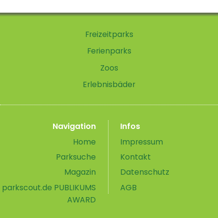
Freizeitparks
Ferienparks
Zoos
Erlebnisbäder
Navigation
Infos
Home
Impressum
Parksuche
Kontakt
Magazin
Datenschutz
parkscout.de PUBLIKUMS
AGB
AWARD