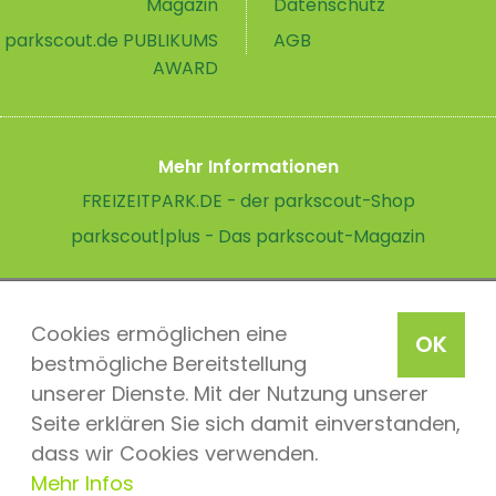
Magazin
Datenschutz
parkscout.de PUBLIKUMS
AGB
AWARD
Mehr Informationen
FREIZEITPARK.DE - der parkscout-Shop
parkscout|plus - Das parkscout-Magazin
Cookies ermöglichen eine
OK
bestmögliche Bereitstellung
unserer Dienste. Mit der Nutzung unserer
Seite erklären Sie sich damit einverstanden,
dass wir Cookies verwenden.
Mehr Infos
parkscout.de 2026, ein Produkt der Parkteam AG