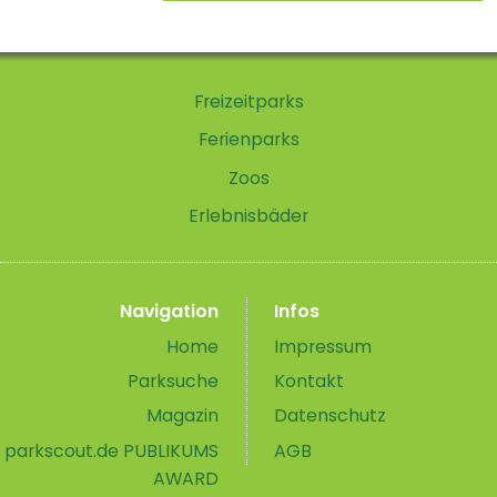
Freizeitparks
Ferienparks
Zoos
Erlebnisbäder
Navigation
Infos
Home
Impressum
Parksuche
Kontakt
Magazin
Datenschutz
parkscout.de PUBLIKUMS
AGB
AWARD