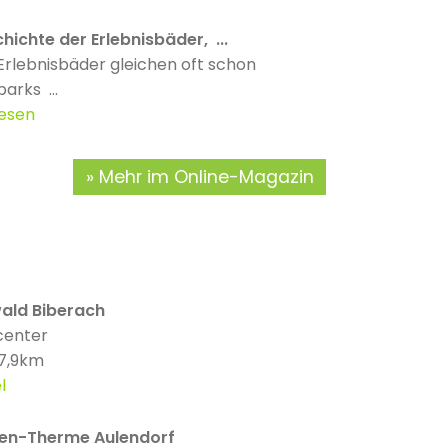
hichte der Erlebnisbäder, ...
Erlebnisbäder gleichen oft schon
parks ...
lesen
Mehr im Online-Magazin
wald Biberach
center
 7,9km
l
n-Therme Aulendorf