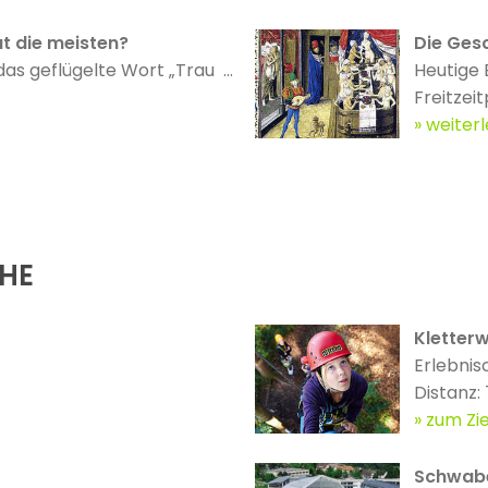
t die meisten?
Die Gesc
das geflügelte Wort „Trau ...
Heutige 
Freitzeit
weiter
ÄHE
Kletter
Erlebnis
Distanz:
zum Zie
Schwabe