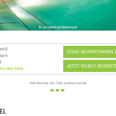
© Jordanbad Biberach
ad 8
LESER-BEWERTUNGEN (
rach
d
JETZT SELBST BEWERT
te des Ziels
Alle Rechte am Text: parkscout.de
EL