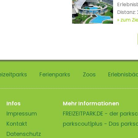
Erlebnis
Distanz:
zum Zie
eizeitparks
Ferienparks
Zoos
Erlebnisbä
Infos
Mehr Informationen
Impressum
FREIZEITPARK.DE - der park
Kontakt
parkscout|plus - Das park
Datenschutz