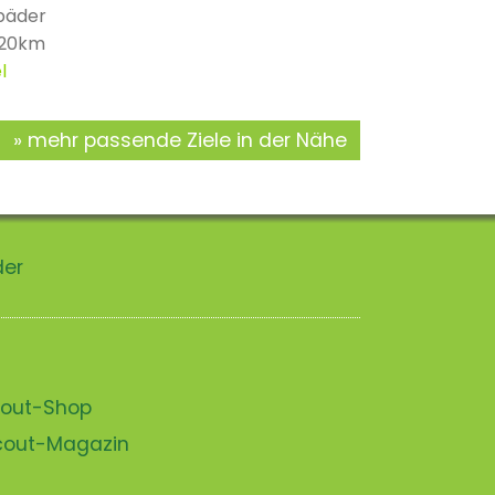
bäder
 20km
l
mehr passende Ziele in der Nähe
der
scout-Shop
scout-Magazin