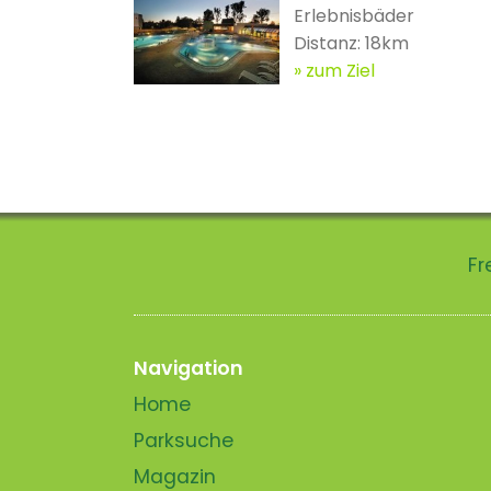
Erlebnisbäder
Distanz: 18km
zum Ziel
Fr
Navigation
Home
Parksuche
Magazin