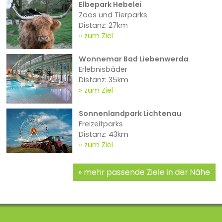
Elbepark Hebelei
Zoos und Tierparks
Distanz: 27km
zum Ziel
Wonnemar Bad Liebenwerda
Erlebnisbäder
Distanz: 35km
zum Ziel
Sonnenlandpark Lichtenau
Freizeitparks
Distanz: 43km
zum Ziel
mehr passende Ziele in der Nähe