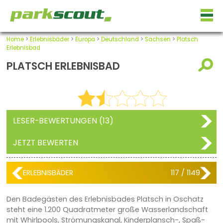
Home
>
Erlebnisbäder
>
Europa
>
Deutschland
>
Sachsen
>
Platsch
Erlebnisbad
PLATSCH ERLEBNISBAD
LESER-BEWERTUNGEN (13)
JETZT BEWERTEN
ERLEBNISBÄDER
117 / 1149
Den Badegästen des Erlebnisbades Platsch in Oschatz
steht eine 1.200 Quadratmeter große Wasserlandschaft
mit Whirlpools, Strömungskanal, Kinderplansch-, Spaß-