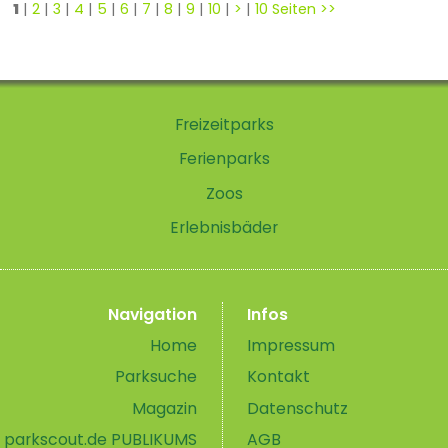
1
|
2
|
3
|
4
|
5
|
6
|
7
|
8
|
9
|
10
|
>
|
10 Seiten >>
Freizeitparks
Ferienparks
Zoos
Erlebnisbäder
Navigation
Infos
Home
Impressum
Parksuche
Kontakt
Magazin
Datenschutz
parkscout.de PUBLIKUMS
AGB