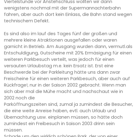
Viertelstunde vor Anstehschluss wollten wir dann
wenigstens nochmal mit der Supermannachterbahn
fahren, aber auch dort kein Einlass, die Bahn stand wegen
technischem Defekt.
Es sind also im lauf des Tages fünf der großen und
mehrere kleine Atraktionen ausgefallen oder waren
garnicht in Betrieb. Am Ausgang wurden dann, vermutl.als
Entschuldigung, Gutscheine mit 20% Ermäsigung für einen
weiteren Parkbesuch verteilt, was jedoch für einen
versauten Urlaubstag m.e. kein Ersatz ist. Erst eine
Beschwerde bei der Parkleitung hätte uns dann zwar
Freischeine für einen weiteren Parkbesuch, aber auch auf
Rückfrage!, nur in der Saison 2002 gebracht. Wenn man
sich aber mal die Mühe macht und nachschaut wie in
2002 noch die
Parköffnungszeiten sind, zumal ja zumindest die Besucher,
die eine weite Anreise haben, evtl. auch Urlaub und
Übernachtung usw. einplanen müssen, so hätte doch
zumindest ein Freibesuch in Saison 2003 drinn sein
müssen.
Schade um den wirklich schönen Park, der von einer