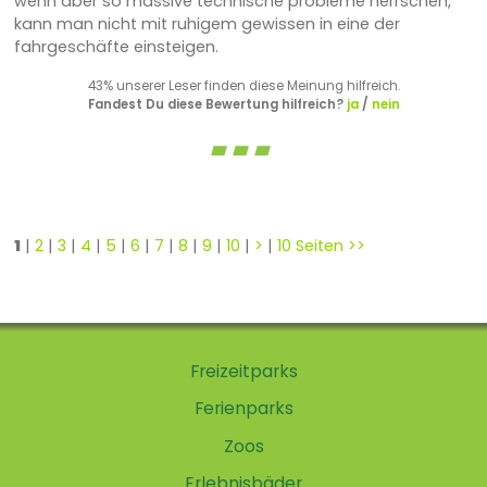
wenn aber so massive technische probleme herrschen,
kann man nicht mit ruhigem gewissen in eine der
fahrgeschäfte einsteigen.
43% unserer Leser finden diese Meinung hilfreich.
Fandest Du diese Bewertung hilfreich?
ja
/
nein
1
|
2
|
3
|
4
|
5
|
6
|
7
|
8
|
9
|
10
|
>
|
10 Seiten >>
Freizeitparks
Ferienparks
Zoos
Erlebnisbäder