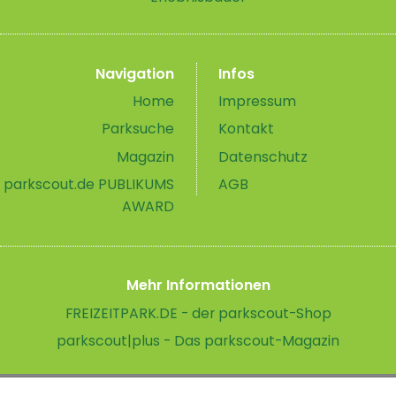
Navigation
Infos
Home
Impressum
Parksuche
Kontakt
Magazin
Datenschutz
parkscout.de PUBLIKUMS
AGB
AWARD
Mehr Informationen
FREIZEITPARK.DE - der parkscout-Shop
parkscout|plus - Das parkscout-Magazin