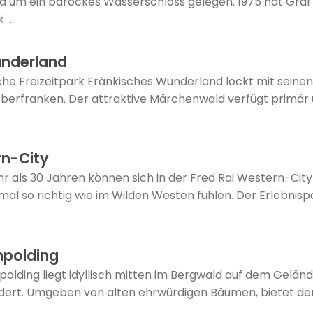
d um ein barockes Wasserschloss gelegen. 1975 hat Graf
...
underland
iche Freizeitpark Fränkisches Wunderland lockt mit sein
berfranken. Der attraktive Märchenwald verfügt primär 
rn-City
hr als 30 Jahren können sich in der Fred Rai Western-Cit
al so richtig wie im Wilden Westen fühlen. Der Erlebnisp
hpolding
polding liegt idyllisch mitten im Bergwald auf dem Gelän
dert. Umgeben von alten ehrwürdigen Bäumen, bietet der