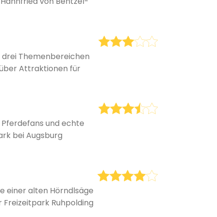
 Hannfried von Bentzel-
en drei Themenbereichen
über Attraktionen für
y Pferdefans und echte
ark bei Augsburg
de einer alten Hörndlsäge
 Freizeitpark Ruhpolding