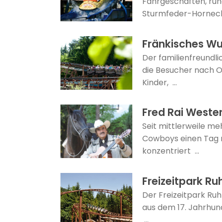
Fahrgeschäften, run
Sturmfeder-Horneck 
Fränkisches W
Der familienfreundl
die Besucher nach O
Kinder, ...
Fred Rai Weste
Seit mittlerweile me
Cowboys einen Tag m
konzentriert ...
Freizeitpark Ru
Der Freizeitpark Ruh
aus dem 17. Jahrhun
...