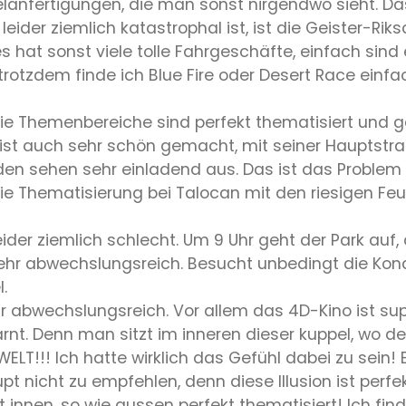
elanfertigungen, die man sonst nirgendwo sieht. Das 
eider ziemlich katastrophal ist, ist die Geister-Ri
es hat sonst viele tolle Fahrgeschäfte, einfach sin
 trotzdem finde ich Blue Fire oder Desert Race einfa
Die Themenbereiche sind perfekt thematisiert und g
n ist auch sehr schön gemacht, mit seiner Hauptstra
aden sehen sehr einladend aus. Das ist das Problem 
st die Thematisierung bei Talocan mit den riesigen 
ider ziemlich schlecht. Um 9 Uhr geht der Park auf,
r abwechslungsreich. Besucht unbedingt die Konditor
.
 abwechslungsreich. Vor allem das 4D-Kino ist sup
rnt. Denn man sitzt im inneren dieser kuppel, wo der 
LT!!! Ich hatte wirklich das Gefühl dabei zu sein!
 nicht zu empfehlen, denn diese Illusion ist perfek
 innen, so wie aussen perfekt thematisiert! Ich find