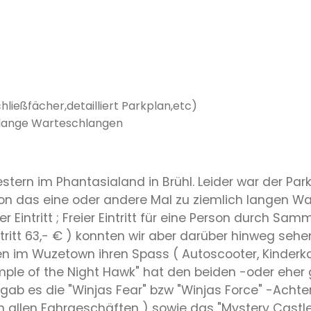
hließfächer,detailliert Parkplan,etc)
erlange Warteschlangen
gestern im Phantasialand in Brühl. Leider war der P
hon das eine oder andere Mal zu ziemlich langen W
reier Eintritt ; Freier Eintritt für eine Person durch
itt 63,- € ) konnten wir aber darüber hinweg sehen 
en im Wuzetown ihren Spass ( Autoscooter, Kinderkar
ple of the Night Hawk" hat den beiden -oder eher g
ab es die "Winjas Fear" bzw "Winjas Force" -Achterb
on allen Fahrgeschäften ) sowie das "Mystery Castle