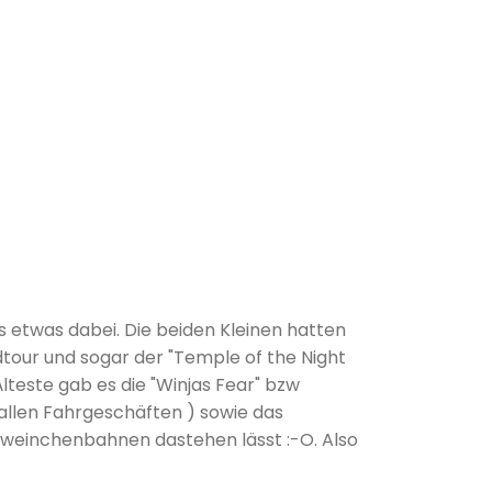
s etwas dabei. Die beiden Kleinen hatten
dtour und sogar der "Temple of the Night
lteste gab es die "Winjas Fear" bzw
n allen Fahrgeschäften ) sowie das
hweinchenbahnen dastehen lässt :-O. Also