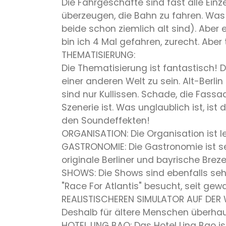
Die Fahrgeschäfte sind fast alle Einz
überzeugen, die Bahn zu fahren. Was l
beide schon ziemlich alt sind). Aber 
bin ich 4 Mal gefahren, zurecht. Aber
THEMATISIERUNG:
Die Thematisierung ist fantastisch! 
einer anderen Welt zu sein. Alt-Berli
sind nur Kullissen. Schade, die Fass
Szenerie ist. Was unglaublich ist, i
den Soundeffekten!
ORGANISATION: Die Organisation ist le
GASTRONOMIE: Die Gastronomie ist seh
originale Berliner und bayrische Brezel
SHOWS: Die Shows sind ebenfalls sehr
"Race For Atlantis" besucht, seit gewa
REALISTISCHEREN SIMULATOR AUF DER WE
Deshalb für ältere Menschen überhaupt
HOTEL LING BAO: Das Hotel Ling Bao ist