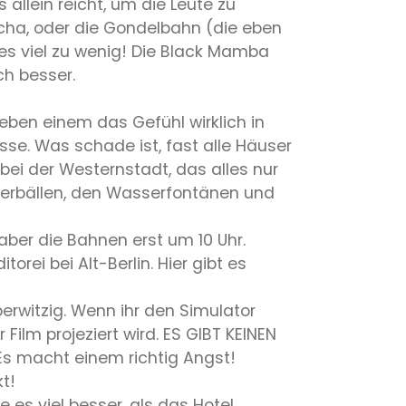
allein reicht, um die Leute zu
kscha, oder die Gondelbahn (die eben
d es viel zu wenig! Die Black Mamba
ch besser.
eben einem das Gefühl wirklich in
sse. Was schade ist, fast alle Häuser
bei der Westernstadt, das alles nur
Feuerbällen, den Wasserfontänen und
 aber die Bahnen erst um 10 Uhr.
ei bei Alt-Berlin. Hier gibt es
erwitzig. Wenn ihr den Simulator
Film projeziert wird. ES GIBT KEINEN
 Es macht einem richtig Angst!
t!
e es viel besser, als das Hotel