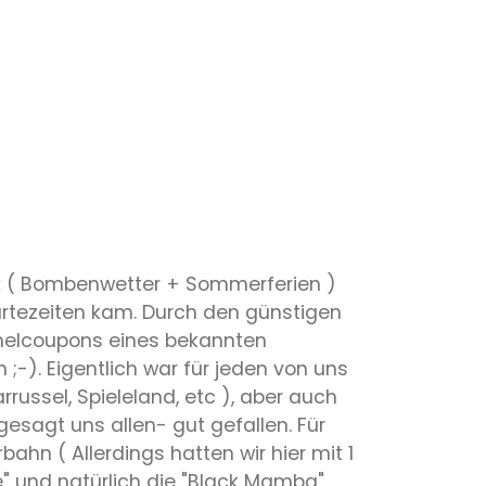
ark ( Bombenwetter + Sommerferien )
artezeiten kam. Durch den günstigen
 Sammelcoupons eines bekannten
;-). Eigentlich war für jeden von uns
russel, Spieleland, etc ), aber auch
esagt uns allen- gut gefallen. Für
ahn ( Allerdings hatten wir hier mit 1
" und natürlich die "Black Mamba",