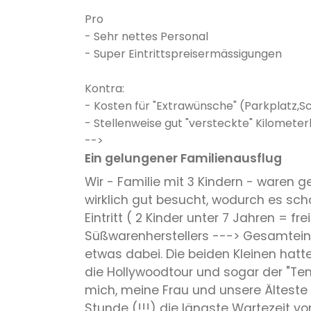
Pro
- Sehr nettes Personal
- Super Eintrittspreisermässigungen
Kontra:
- Kosten für "Extrawünsche" (Parkplatz,Sc
- Stellenweise gut "versteckte" Kilomet
-->
Ein gelungener Familienausflug
Wir - Familie mit 3 Kindern - waren 
wirklich gut besucht, wodurch es sc
Eintritt ( 2 Kinder unter 7 Jahren = f
Süßwarenherstellers ---> Gesamteintr
etwas dabei. Die beiden Kleinen hatt
die Hollywoodtour und sogar der "Tem
mich, meine Frau und unsere Älteste g
Stunde (!!!) die längste Wartezeit v