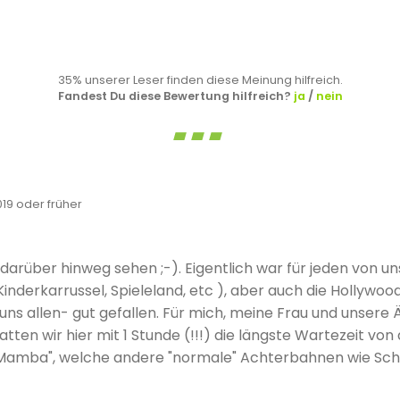
35% unserer Leser finden diese Meinung hilfreich.
Fandest Du diese Bewertung hilfreich?
ja
/
nein
9 oder früher
darüber hinweg sehen ;-). Eigentlich war für jeden von un
nderkarrussel, Spieleland, etc ), aber auch die Hollywoo
s allen- gut gefallen. Für mich, meine Frau und unsere Ä
tten wir hier mit 1 Stunde (!!!) die längste Wartezeit vo
ck Mamba", welche andere "normale" Achterbahnen wie Sc