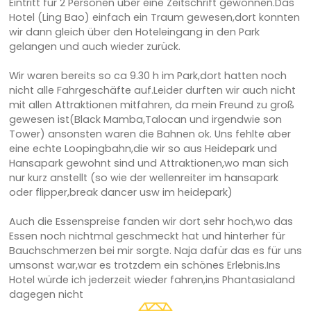
Eintritt für 2 Personen über eine Zeitschrift gewonnen.Das
Hotel (Ling Bao) einfach ein Traum gewesen,dort konnten
wir dann gleich über den Hoteleingang in den Park
gelangen und auch wieder zurück.
Wir waren bereits so ca 9.30 h im Park,dort hatten noch
nicht alle Fahrgeschäfte auf.Leider durften wir auch nicht
mit allen Attraktionen mitfahren, da mein Freund zu groß
gewesen ist(Black Mamba,Talocan und irgendwie son
Tower) ansonsten waren die Bahnen ok. Uns fehlte aber
eine echte Loopingbahn,die wir so aus Heidepark und
Hansapark gewohnt sind und Attraktionen,wo man sich
nur kurz anstellt (so wie der wellenreiter im hansapark
oder flipper,break dancer usw im heidepark)
Auch die Essenspreise fanden wir dort sehr hoch,wo das
Essen noch nichtmal geschmeckt hat und hinterher für
Bauchschmerzen bei mir sorgte. Naja dafür das es für uns
umsonst war,war es trotzdem ein schönes Erlebnis.Ins
Hotel würde ich jederzeit wieder fahren,ins Phantasialand
dagegen nicht