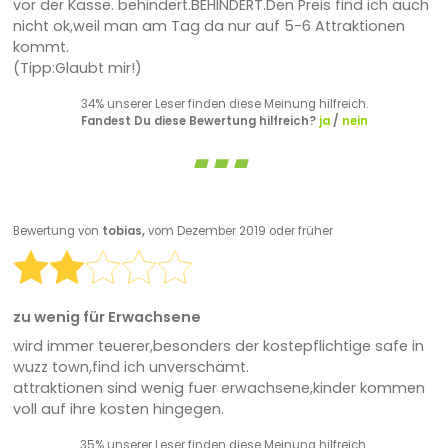
vor der Kasse. behindert.BEHINDERT.Den Preis find ich auch
nicht ok,weil man am Tag da nur auf 5-6 Attraktionen
kommt.
(Tipp:Glaubt mir!)
34% unserer Leser finden diese Meinung hilfreich.
Fandest Du diese Bewertung hilfreich?
ja
/
nein
Bewertung von
tobias,
vom Dezember 2019 oder früher
zu wenig für Erwachsene
wird immer teuerer,besonders der kostepflichtige safe in
wuzz town,find ich unverschämt.
attraktionen sind wenig fuer erwachsene,kinder kommen
voll auf ihre kosten hingegen.
35% unserer Leser finden diese Meinung hilfreich.