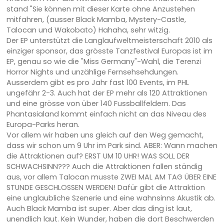
stand "Sie können mit dieser Karte ohne Anzustehen
mitfahren, (ausser Black Mamba, Mystery-Castle,
Talocan und Wakobato) Hahaha, sehr witzig.
Der EP unterstützt die Langlaufweltmeisterschaft 2010 als
einziger sponsor, das grösste Tanzfestival Europas ist im
EP, genau so wie die "Miss Germany"-Wahl, die Terenzi
Horror Nights und unzählige Fernsehsehdungen.
Ausserdem gibt es pro Jahr fast 100 Events, im PHL
ungefähr 2-3. Auch hat der EP mehr als 120 Attraktionen
und eine grösse von über 140 Fussballfeldern. Das
Phantasialand kommt einfach nicht an das Niveau des
Europa-Parks heran.
Vor allem wir haben uns gleich auf den Weg gemacht,
dass wir schon um 9 Uhr im Park sind. ABER: Wann machen
die Attraktionen auf? ERST UM 10 UHR! WAS SOLL DER
SCHWACHSINN??? Auch die Attraktionen fallen ständig
aus, vor allem Talocan musste ZWEI MAL AM TAG ÜBER EINE
STUNDE GESCHLOSSEN WERDEN! Dafür gibt die Attraktion
eine unglaubliche Szenerie und eine wahnsinns Akustik ab.
Auch Black Mamba ist super. Aber das ding ist laut,
unendlich laut. Kein Wunder, haben die dort Beschwerden