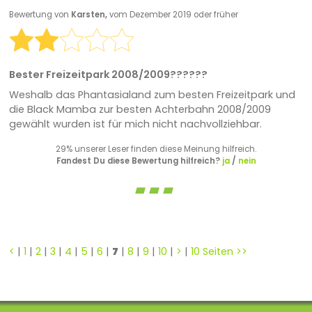
Bewertung von
Karsten,
vom Dezember 2019 oder früher
Bester Freizeitpark 2008/2009??????
Weshalb das Phantasialand zum besten Freizeitpark und
die Black Mamba zur besten Achterbahn 2008/2009
gewählt wurden ist für mich nicht nachvollziehbar.
29% unserer Leser finden diese Meinung hilfreich.
Fandest Du diese Bewertung hilfreich?
ja
/
nein
<
|
1
|
2
|
3
|
4
|
5
|
6
|
7
|
8
|
9
|
10
|
>
|
10 Seiten >>