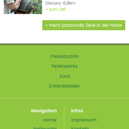
Distanz: 6,8km
zum Ziel
mehr passende Ziele in der Nähe
Freizeitparks
Ferienparks
Zoos
Erlebnisbäder
Navigation
Infos
Home
Impressum
Parksuche
Kontakt