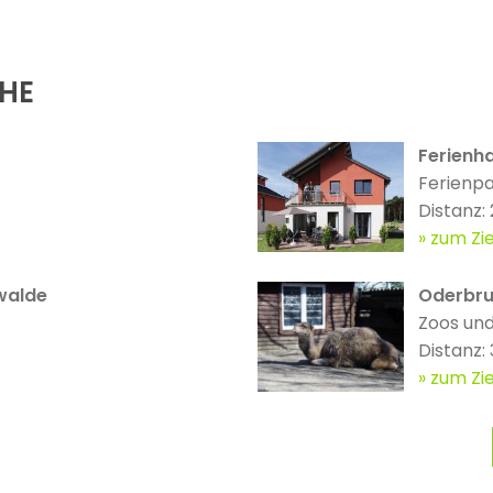
ÄHE
Ferienh
Ferienp
Distanz:
zum Zie
walde
Oderbru
Zoos und
Distanz:
zum Zie