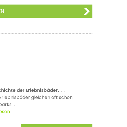
EN
hichte der Erlebnisbäder, ...
Erlebnisbäder gleichen oft schon
parks ...
lesen