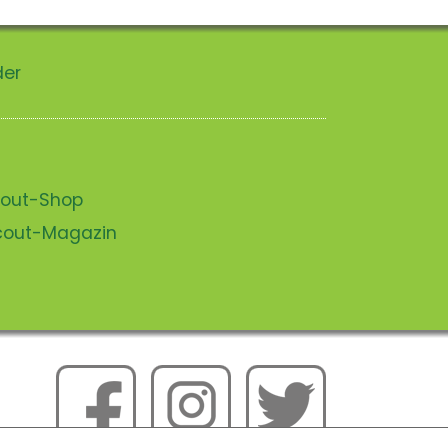
der
scout-Shop
scout-Magazin