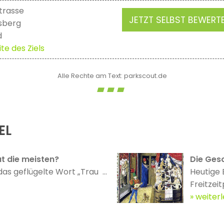
trasse
JETZT SELBST BEWERT
sberg
d
te des Ziels
Alle Rechte am Text: parkscout.de
EL
t die meisten?
Die Gesc
das geflügelte Wort „Trau ...
Heutige 
Freitzeit
weiter