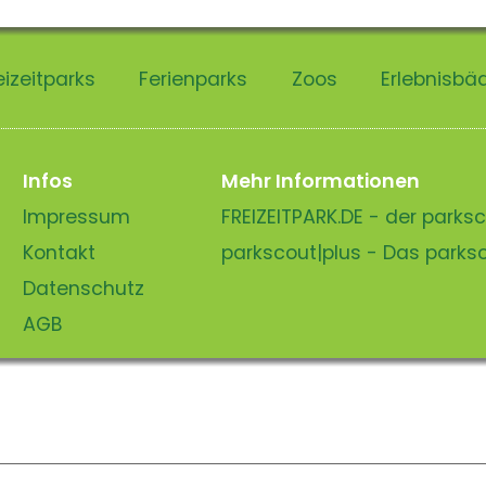
eizeitparks
Ferienparks
Zoos
Erlebnisbä
Infos
Mehr Informationen
Impressum
FREIZEITPARK.DE - der park
Kontakt
parkscout|plus - Das park
Datenschutz
AGB