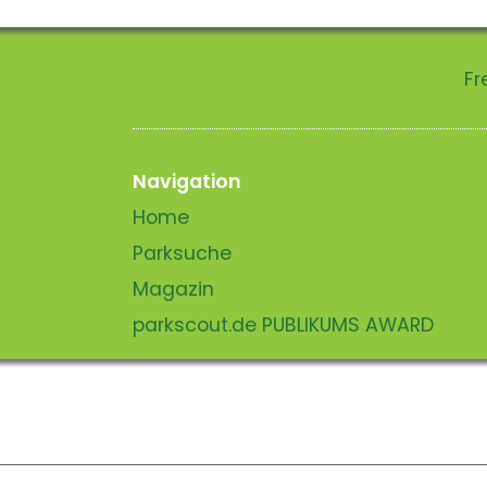
Fr
Navigation
Home
Parksuche
Magazin
parkscout.de PUBLIKUMS AWARD