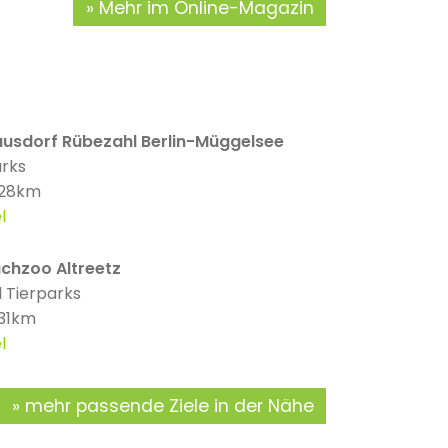
Mehr im Online-Magazin
ausdorf Rübezahl Berlin-Müggelsee
arks
 28km
l
chzoo Altreetz
 Tierparks
 31km
l
mehr passende Ziele in der Nähe