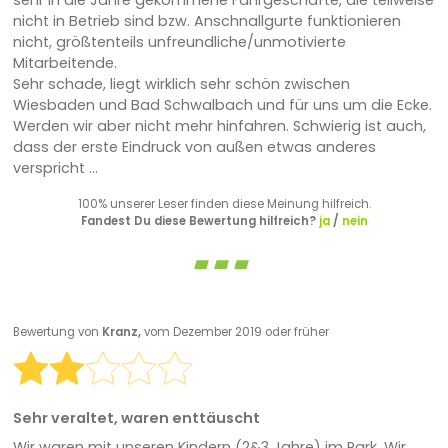
sehr in die Jahre gekommene Fahrgeschäfte, die teilweise
nicht in Betrieb sind bzw. Anschnallgurte funktionieren
nicht, größtenteils unfreundliche/unmotivierte
Mitarbeitende.
Sehr schade, liegt wirklich sehr schön zwischen
Wiesbaden und Bad Schwalbach und für uns um die Ecke.
Werden wir aber nicht mehr hinfahren. Schwierig ist auch,
dass der erste Eindruck von außen etwas anderes
verspricht ...
100% unserer Leser finden diese Meinung hilfreich.
Fandest Du diese Bewertung hilfreich?
ja
/
nein
Bewertung von
Kranz,
vom Dezember 2019 oder früher
Sehr veraltet, waren enttäuscht
Wir waren mit unseren Kindern (2&3 Jahre) im Park. Wir