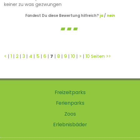
keiner zu was gezwungen
Fandest Du diese Bewertung hilfreich?
ja
/
nein
<
|
1
|
2
|
3
|
4
|
5
|
6
|
7
|
8
|
9
|
10
|
>
|
10 Seiten >>
Freizeitparks
Ferienparks
Zoos
Erlebnisbäder