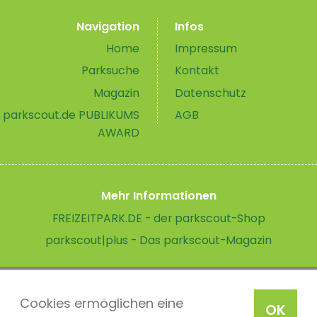
Navigation
Infos
Home
Impressum
Parksuche
Kontakt
Magazin
Datenschutz
parkscout.de PUBLIKUMS
AGB
AWARD
Mehr Informationen
FREIZEITPARK.DE - der parkscout-Shop
parkscout|plus - Das parkscout-Magazin
Cookies ermöglichen eine
OK