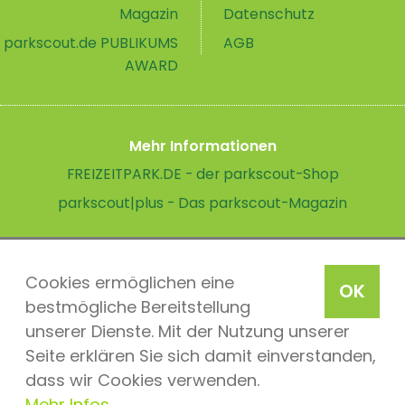
Magazin
Datenschutz
parkscout.de PUBLIKUMS
AGB
AWARD
Mehr Informationen
FREIZEITPARK.DE - der parkscout-Shop
parkscout|plus - Das parkscout-Magazin
Cookies ermöglichen eine
OK
bestmögliche Bereitstellung
unserer Dienste. Mit der Nutzung unserer
Seite erklären Sie sich damit einverstanden,
dass wir Cookies verwenden.
Mehr Infos