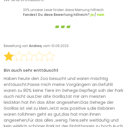
33% unserer Leser finden diese Meinung hilfreich.
Fandest Du diese Bewertung hilfreich?
ja
/
nein
Bewertung von
Andrea,
vom 10.06.2023
Bin auch sehr enttäuscht
Haben heute den Zoo besucht und waren mächtig
enttäuscht.Passe mich meine Vorgängern an.Gefühlt
waren zu 80% keine Tiere im Gehege.Gepflegt sah der Park
auch nicht aus.Der alte Gorilla,tat mir am meisten
leid.Man hat ihn das Alter angesehen.Das Gehege der
Gorillas ist viel zu klein.Jetzt was positive s,die Eisbären
waren toll.Ihnen geht es gut,das hat man ihnen
angesehen,Für das alles ,wenig Tiere,sehr weitläufig und
kein wirklich schöner Park,ist der Eintrittspreis zu hoch.Auch