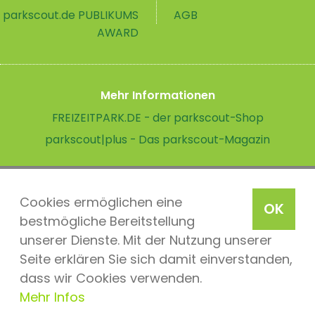
parkscout.de PUBLIKUMS
AGB
AWARD
Mehr Informationen
FREIZEITPARK.DE - der parkscout-Shop
parkscout|plus - Das parkscout-Magazin
Cookies ermöglichen eine
OK
bestmögliche Bereitstellung
unserer Dienste. Mit der Nutzung unserer
Seite erklären Sie sich damit einverstanden,
dass wir Cookies verwenden.
Mehr Infos
parkscout.de 2026, ein Produkt der Parkteam AG