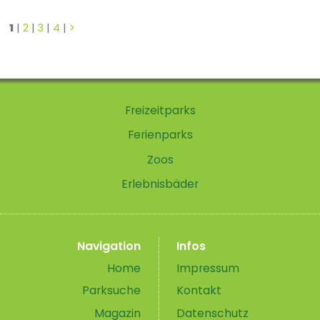
1
|
2
|
3
|
4
|
>
Freizeitparks
Ferienparks
Zoos
Erlebnisbäder
Navigation
Infos
Home
Impressum
Parksuche
Kontakt
Magazin
Datenschutz