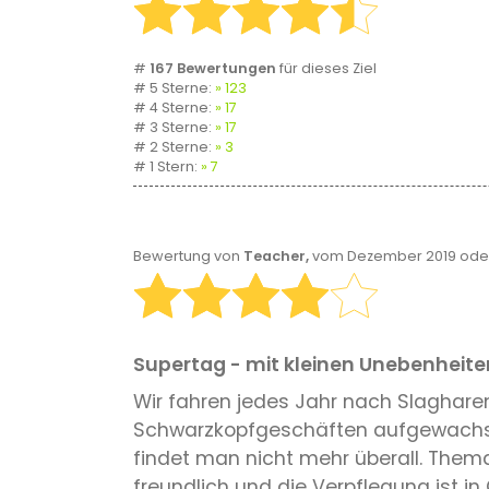
#
167 Bewertungen
für dieses Ziel
# 5 Sterne:
123
# 4 Sterne:
17
# 3 Sterne:
17
# 2 Sterne:
3
# 1 Stern:
7
Bewertung von
Teacher,
vom Dezember 2019 oder
Supertag - mit kleinen Unebenheite
Wir fahren jedes Jahr nach Slagharen
Schwarzkopfgeschäften aufgewachsen 
findet man nicht mehr überall. Themat
freundlich und die Verpflegung ist 