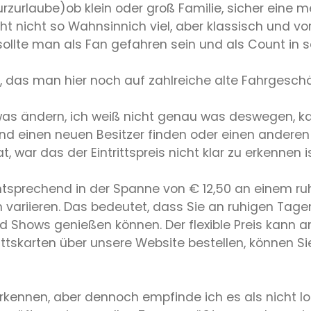
rzurlaube)ob klein oder groß Familie, sicher eine 
cht nicht so Wahnsinnich viel, aber klassisch und v
sollte man als Fan gefahren sein und als Count in 
das man hier noch auf zahlreiche alte Fahrgeschäfte 
 was ändern, ich weiß nicht genau was deswegen, kan
d einen neuen Besitzer finden oder einen anderen S
, war das der Eintrittspreis nicht klar zu erkennen is
mentsprechend in der Spanne von € 12,50 an einem r
iieren. Das bedeutet, dass Sie an ruhigen Tagen 
d Shows genießen können. Der flexible Preis kann 
ittskarten über unsere Website bestellen, können Si
rkennen, aber dennoch empfinde ich es als nicht lo