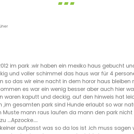
üher
.2012 im park .wir haben ein mexiko haus gebucht u
g und voller schimmel das haus war für 4 personen 
en so das wir eine nacht in dem horor haus bleib
kommen es war ein wenig besser aber auch hier w
n waren kaputt und deckig. auf den hinweis hat leid
im gesamten park sind Hunde erlaubt so war natürli
n Muste mann raus laufen da mann den park nicht v
....Apzocke.....
einer aufpasst was so da los ist .ich muss sagen 