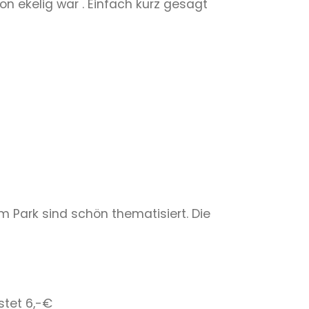
 ekelig war . Einfach kurz gesagt
 im Park sind schön thematisiert. Die
stet 6,-€