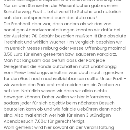
Nur an den Stirnseiten der Wiesenflächen gab es einen
Schotterweg. Fazit … total versiffte Schuhe und natürlich
sah dem entsprechend auch das Auto aus !
Die Frechheit aber war, dass anders als wir das von
sonstigen Abendveranstaltungen kannten wir dafür bei
der Ausfahrt 7€ Gebühr bezahlen mußten !!! Eine absolute
Frechheit und wirklich Wucher ! Im Vergleich bezahlen wir
im Bereich Messe Freiburg oder Messe Offenburg maximal
3,50 Euro für einen geteerten bzw. sauberen Parkplatz.
Man hat langsam das Gefühl dass der Park jede
Gelegenheit die Hände aufzuhalten nutzt unabhängig
vom Preis- Leistungsverhältnis was doch noch irgendwie
für den Gast noch nachvollziehbar sein sollte. Unser Fazit -
wir werden den Park erst mal meiden um ein Zeichen zu
setzten. Natürlich wissen wir dass wir allein nichts
bewegen können. Daher wollen wir hier informieren,
sodass jeder für sich objektiv beim nächsten Besuch
beurteilen kann ob und wie fair die Gebühren denn noch
sind. Also mal ehrlich wer hält für einen 3 Stündigen
Abendbesuch 7,00€ für gerechtfertigt.
Wohl gemerkt wird hier sowohl an der Veranstaltung