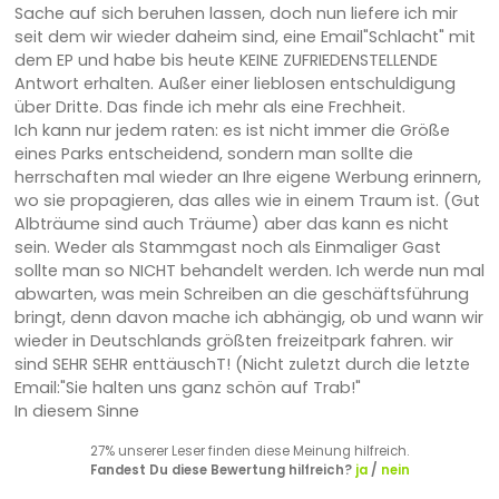
Sache auf sich beruhen lassen, doch nun liefere ich mir
seit dem wir wieder daheim sind, eine Email"Schlacht" mit
dem EP und habe bis heute KEINE ZUFRIEDENSTELLENDE
Antwort erhalten. Außer einer lieblosen entschuldigung
über Dritte. Das finde ich mehr als eine Frechheit.
Ich kann nur jedem raten: es ist nicht immer die Größe
eines Parks entscheidend, sondern man sollte die
herrschaften mal wieder an Ihre eigene Werbung erinnern,
wo sie propagieren, das alles wie in einem Traum ist. (Gut
Albträume sind auch Träume) aber das kann es nicht
sein. Weder als Stammgast noch als Einmaliger Gast
sollte man so NICHT behandelt werden. Ich werde nun mal
abwarten, was mein Schreiben an die geschäftsführung
bringt, denn davon mache ich abhängig, ob und wann wir
wieder in Deutschlands größten freizeitpark fahren. wir
sind SEHR SEHR enttäuschT! (Nicht zuletzt durch die letzte
Email:"Sie halten uns ganz schön auf Trab!"
In diesem Sinne
27% unserer Leser finden diese Meinung hilfreich.
Fandest Du diese Bewertung hilfreich?
ja
/
nein