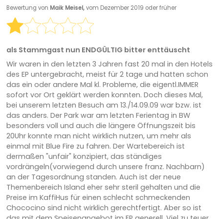
Bewertung von
Maik Meisel,
vom Dezember 2019 oder früher
als Stammgast nun ENDGÜLTIG bitter enttäuscht
Wir waren in den letzten 3 Jahren fast 20 mal in den Hotels
des EP untergebracht, meist für 2 tage und hatten schon
das ein oder andere Mal kl. Probleme, die eigentl.IMMER
sofort vor Ort geklärt werden konnten. Doch dieses Mal,
bei unserem letzten Besuch am 13./14.09.09 war bzw. ist
das anders. Der Park war am letzten Ferientag in BW
besonders voll und auch die längere Öffnungszeit bis
20Uhr konnte man nicht wirklich nutzen, um mehr als
einmal mit Blue Fire zu fahren. Der Wartebereich ist
dermaßen "unfair" konzipiert, das ständiges
vordrängeln(vorwiegend durch unsere franz. Nachbarn)
an der Tagesordnung standen. Auch ist der neue
Themenbereich Island eher sehr steril gehalten und die
Preise im KaffiHus für einen schlecht schmeckenden
Chococino sind nicht wirklich gerechtfertigt. Aber so ist
das mit dem Speisenangebot im EP generell. Viel zu teuer