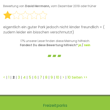
Bewertung von
David Herrmann,
vom Dezember 2019 oder früher
eigentlich ein guter Park jedoch nicht kinder freundlich = (
zudem leider ein bisschen verschmutzt)
17% unserer Leser finden diese Meinung hilfreich.
Fandest Du diese Bewertung hilfreich?
ja
/
nein
<
|
1
|
2
|
3
|
4
|
5
|
6
|
7
|
8
|
9
|
10
|
>
|
10 Seiten >>
Freizeitparks