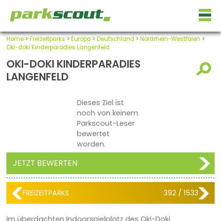
Home
>
Freizeitparks
>
Europa
>
Deutschland
>
Nordrhein-Westfalen
>
Oki-doki Kinderparadies Langenfeld
OKI-DOKI KINDERPARADIES
LANGENFELD
Dieses Ziel ist
noch von keinem
Parkscout-Leser
bewertet
worden.
JETZT BEWERTEN
FREIZEITPARKS
392 / 1533
Im überdachten Indoorspielplatz des Oki-Doki