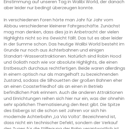
Einstimmung auf unseren Tag in Walibi World, der danach
aber leider nur bedingt überzeugen konnte.
In verschiedenen Foren hörte man Jahr für Jahr vom
Abbau verschiedener kleinerer Fahrgeschäfte. Zunächst
mag man denken, dass dies ja in Anbetracht der vielen
Highlights nicht so ins Gewicht fällt. Das tut es aber leider
in der Summe schon. Das heutige Walibi World besteht im
Grunde nur noch aus Achterbahnen und einigen
Standart-Wasserattraktionen. Natürlich sind Robin Hood
und Goliath nach wie vor absolute Highlights, die einen
Erstbesuch durchaus rechtfertigen. Beide waren allerdings
in einem optisch nur als mangelhaft zu bezeichnenden
Zustand, sodass die Silhouetten der großen Bahnen eher
an einen Coasterfriedhof als an einen in Betrieb
befindlichen Park erinnern. Auch die anderen Attraktionen
und Einrichtungen reihen sich hier nur ein, was der ohnehin
sehr spärlichen Thematisierung den Rest gibt. Die Spitze
des Eisbergs ist die schon seit Jahren vor sich hin
modernde Achterbahn „La Via Volta“. Bezeichnend ist,
dass nicht ein technischer Defekt, sondern der Verkauf
des Zuges für die Stilllegung der Bahn verantwortlich ist.