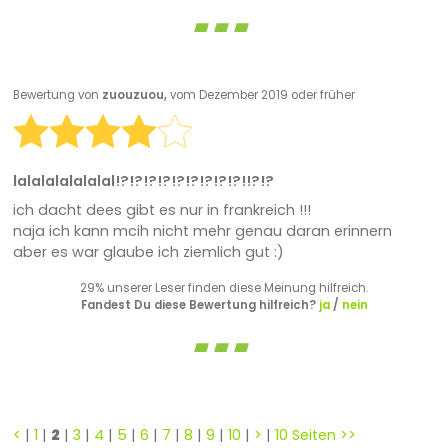
Bewertung von
zuouzuou,
vom Dezember 2019 oder früher
lalalalalalalal!?!?!?!?!?!?!?!?!?!!?!?
ich dacht dees gibt es nur in frankreich !!!
naja ich kann mcih nicht mehr genau daran erinnern
aber es war glaube ich ziemlich gut :)
29% unserer Leser finden diese Meinung hilfreich.
Fandest Du diese Bewertung hilfreich?
ja
/
nein
<
|
1
|
2
|
3
|
4
|
5
|
6
|
7
|
8
|
9
|
10
|
>
|
10 Seiten >>