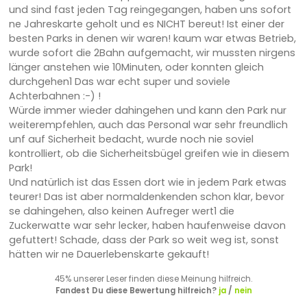
und sind fast jeden Tag reingegangen, haben uns sofort
ne Jahreskarte geholt und es NICHT bereut! Ist einer der
besten Parks in denen wir waren! kaum war etwas Betrieb,
wurde sofort die 2Bahn aufgemacht, wir mussten nirgens
länger anstehen wie 10Minuten, oder konnten gleich
durchgehen1 Das war echt super und soviele
Achterbahnen :-) !
Würde immer wieder dahingehen und kann den Park nur
weiterempfehlen, auch das Personal war sehr freundlich
unf auf Sicherheit bedacht, wurde noch nie soviel
kontrolliert, ob die Sicherheitsbügel greifen wie in diesem
Park!
Und natürlich ist das Essen dort wie in jedem Park etwas
teurer! Das ist aber normaldenkenden schon klar, bevor
se dahingehen, also keinen Aufreger wert1 die
Zuckerwatte war sehr lecker, haben haufenweise davon
gefuttert! Schade, dass der Park so weit weg ist, sonst
hätten wir ne Dauerlebenskarte gekauft!
45% unserer Leser finden diese Meinung hilfreich.
Fandest Du diese Bewertung hilfreich?
ja
/
nein