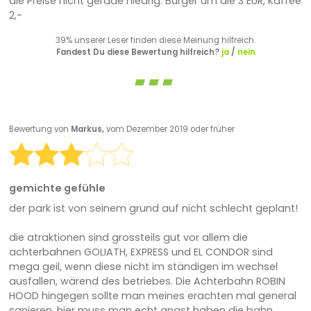
die Preise nicht gerade niedrig. Burger um die 3 EUR, Kaffee
2,-
39% unserer Leser finden diese Meinung hilfreich.
Fandest Du diese Bewertung hilfreich?
ja
/
nein
Bewertung von
Markus,
vom Dezember 2019 oder früher
gemichte gefühle
der park ist von seinem grund auf nicht schlecht geplant!
die atraktionen sind grossteils gut vor allem die
achterbahnen GOLIATH, EXPRESS und EL CONDOR sind
mega geil, wenn diese nicht im ständigen im wechsel
ausfallen, wärend des betriebes. Die Achterbahn ROBIN
HOOD hingegen sollte man meines erachten mal general
sanieren. hier muss man echt angst haben die bahn