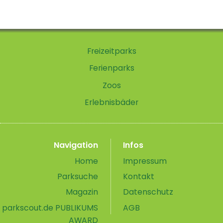
Freizeitparks
Ferienparks
Zoos
Erlebnisbäder
Navigation
Infos
Home
Impressum
Parksuche
Kontakt
Magazin
Datenschutz
parkscout.de PUBLIKUMS
AGB
AWARD