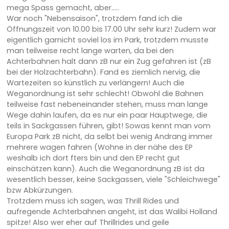
mega Spass gemacht, aber.....
War noch "Nebensaison", trotzdem fand ich die
Öffnungszeit von 10.00 bis 17.00 Uhr sehr kurz! Zudem war
eigentlich garnicht soviel los im Park, trotzdem musste
man teilweise recht lange warten, da bei den
Achterbahnen halt dann zB nur ein Zug gefahren ist (zB
bei der Holzachterbahn). Fand es ziemlich nervig, die
Wartezeiten so künstlich zu verlängern! Auch die
Weganordnung ist sehr schlecht! Obwohl die Bahnen
teilweise fast nebeneinander stehen, muss man lange
Wege dahin laufen, da es nur ein paar Hauptwege, die
teils in Sackgassen führen, gibt! Sowas kennt man vom
Europa Park zB nicht, da selbt bei wenig Andrang immer
mehrere wagen fahren (Wohne in der nähe des EP
weshalb ich dort fters bin und den EP recht gut
einschätzen kann). Auch die Weganordnung zB ist da
wesentlich besser, keine Sackgassen, viele "Schleichwege"
bzw Abkürzungen.
Trotzdem muss ich sagen, was Thrill Rides und
aufregende Achterbahnen angeht, ist das Walibi Holland
spitze! Also wer eher auf Thrillrides und geile