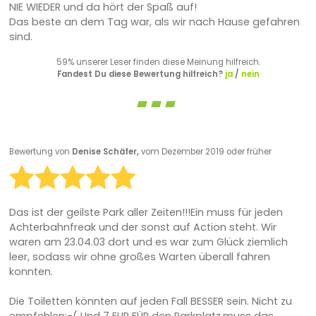
NIE WIEDER und da hört der Spaß auf!
Das beste an dem Tag war, als wir nach Hause gefahren
sind.
59% unserer Leser finden diese Meinung hilfreich.
Fandest Du diese Bewertung hilfreich?
ja
/
nein
Bewertung von
Denise Schäfer,
vom Dezember 2019 oder früher
Das ist der geilste Park aller Zeiten!!!Ein muss für jeden
Achterbahnfreak und der sonst auf Action steht. Wir
waren am 23.04.03 dort und es war zum Glück ziemlich
leer, sodass wir ohne großes Warten überall fahren
konnten.
Die Toiletten könnten auf jeden Fall BESSER sein. Nicht zu
empfehlen:-( Und 7 EUR FÜR den Parkplatz,muss das