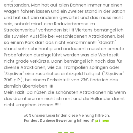
entstanden. Man hat auf allen Bahnen immer nur einen
Wagen fahren lassen und ein Zweiter stand in der Sation
und hat auf den anderen gewartet und das muss nicht
sein, sobald mind. eine Reduzierbremse im
Streckenverlauf vorhanden ist !!!! Viertens bemängel ich
die zuvielen Ausfälle bei verschiedenen Attraktionen, bei
so einem Park darf das nicht vorkommen!!! "Goliath"
stand sehr sehr häufig und andauernt mussten erneute
Probefahrten durchgeführt werden was die Wartezeit
nicht grade verkürzte. Dann bemängel ich noch das für
diverse Atraktionen, wie z.B. Trampolien springen oder
"Skydiver" eine zusäzliches eintrizgeld fällig ist ("Skydiver"
20€ p.P.), bei einem Parkeintritt von 23€ finde ich das
ziemlich übertrieben !!!!
Mein Fazit: Da nüzen die schönsten Attraktionen nix wenn
das drumherumm nicht stimmt und die Holländer damit
nicht umgehen können !!!!!
50% unserer Leser finden diese Meinung hilfreich.
Fandest Du diese Bewertung hilfreich?
ja
/
nein