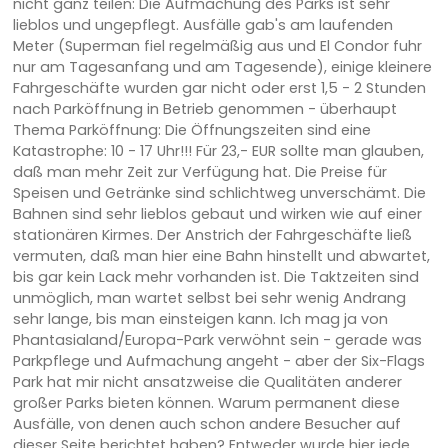
nicht ganz teilen: Die Aufmachung des Parks ist sehr
lieblos und ungepflegt. Ausfälle gab's am laufenden
Meter (Superman fiel regelmäßig aus und El Condor fuhr
nur am Tagesanfang und am Tagesende), einige kleinere
Fahrgeschäfte wurden gar nicht oder erst 1,5 - 2 Stunden
nach Parköffnung in Betrieb genommen - überhaupt
Thema Parköffnung: Die Öffnungszeiten sind eine
Katastrophe: 10 - 17 Uhr!!! Für 23,- EUR sollte man glauben,
daß man mehr Zeit zur Verfügung hat. Die Preise für
Speisen und Getränke sind schlichtweg unverschämt. Die
Bahnen sind sehr lieblos gebaut und wirken wie auf einer
stationären Kirmes. Der Anstrich der Fahrgeschäfte ließ
vermuten, daß man hier eine Bahn hinstellt und abwartet,
bis gar kein Lack mehr vorhanden ist. Die Taktzeiten sind
unmöglich, man wartet selbst bei sehr wenig Andrang
sehr lange, bis man einsteigen kann. Ich mag ja von
Phantasialand/Europa-Park verwöhnt sein - gerade was
Parkpflege und Aufmachung angeht - aber der Six-Flags
Park hat mir nicht ansatzweise die Qualitäten anderer
großer Parks bieten können. Warum permanent diese
Ausfälle, von denen auch schon andere Besucher auf
dieser Seite berichtet haben? Entweder wurde hier jede