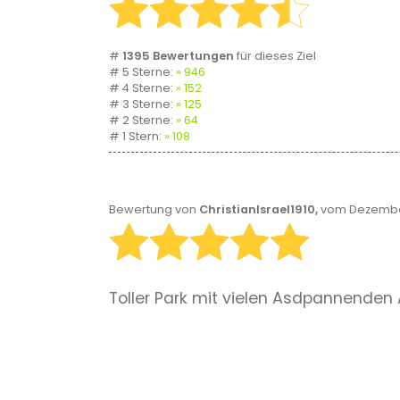
#
1395 Bewertungen
für dieses Ziel
# 5 Sterne:
946
# 4 Sterne:
152
# 3 Sterne:
125
# 2 Sterne:
64
# 1 Stern:
108
Bewertung von
ChristianIsrael1910,
vom Dezember
Toller Park mit vielen Asdpannenden 