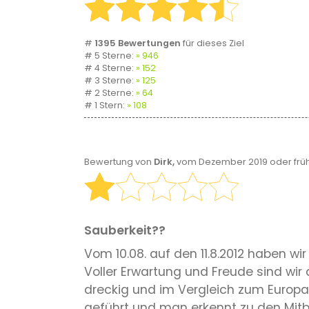
#
1395 Bewertungen
für dieses Ziel
# 5 Sterne:
946
# 4 Sterne:
152
# 3 Sterne:
125
# 2 Sterne:
64
# 1 Stern:
108
Bewertung von
Dirk,
vom Dezember 2019 oder frü
Sauberkeit??
Vom 10.08. auf den 11.8.2012 haben wi
Voller Erwartung und Freude sind wir
dreckig und im Vergleich zum Europap
geführt und man erkennt zu den Mitbe