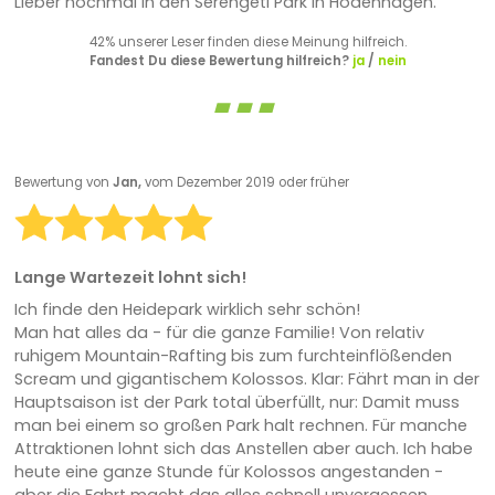
Lieber nochmal in den Serengeti Park in Hodenhagen.
42% unserer Leser finden diese Meinung hilfreich.
Fandest Du diese Bewertung hilfreich?
ja
/
nein
Bewertung von
Jan,
vom Dezember 2019 oder früher
Lange Wartezeit lohnt sich!
Ich finde den Heidepark wirklich sehr schön!
Man hat alles da - für die ganze Familie! Von relativ
ruhigem Mountain-Rafting bis zum furchteinflößenden
Scream und gigantischem Kolossos. Klar: Fährt man in der
Hauptsaison ist der Park total überfüllt, nur: Damit muss
man bei einem so großen Park halt rechnen. Für manche
Attraktionen lohnt sich das Anstellen aber auch. Ich habe
heute eine ganze Stunde für Kolossos angestanden -
aber die Fahrt macht das alles schnell unvergessen.